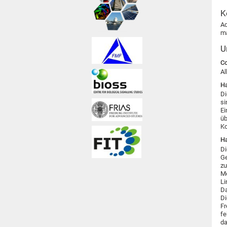
K
Ad
ma
U
Co
Al
Ha
Di
si
Ei
üb
Ko
Ha
Di
Ge
zu
Mö
Li
Da
Di
Fr
fe
da