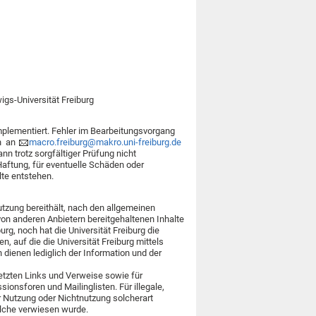
igs-Universität Freiburg
implementiert. Fehler im Bearbeitungsvorgang
an an
macro.freiburg@makro.uni-freiburg.de
ann trotz sorgfältiger Prüfung nicht
aftung, für eventuelle Schäden oder
lte entstehen.
 Nutzung bereithält, nach den allgemeinen
von anderen Anbietern bereitgehaltenen Inhalte
g, noch hat die Universität Freiburg die
n, auf die die Universität Freiburg mittels
n dienen lediglich der Information und der
setzten Links und Verweise sowie für
ionsforen und Mailinglisten. Für illegale,
r Nutzung oder Nichtnutzung solcherart
elche verwiesen wurde.