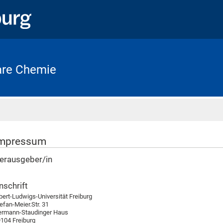
lare Chemie
Startseite
mpressum
erausgeber/in
nschrift
bert-Ludwigs-Universität Freiburg
efan-Meier.Str. 31
ermann-Staudinger Haus
104 Freiburg