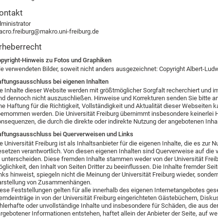
ontakt
ministrator
cro.freiburg@makro.uni-freiburg.de
rheberrecht
pyright-Hinweis zu Fotos und Graphiken
le verwendeten Bilder, soweit nicht anders ausgezeichnet: Copyright Albert-Ludw
ftungsausschluss bei eigenen Inhalten
e Inhalte dieser Website werden mit größtmöglicher Sorgfalt recherchiert und 
nd dennoch nicht auszuschließen. Hinweise und Korrekturen senden Sie bitte 
ne Haftung für die Richtigkeit, Vollständigkeit und Aktualität dieser Webseiten k
ernommen werden. Die Universität Freiburg übernimmt insbesondere keinerlei H
nsequenzen, die durch die direkte oder indirekte Nutzung der angebotenen Inha
ftungsausschluss bei Querverweisen und Links
e Universität Freiburg ist als Inhaltsanbieter für die eigenen Inhalte, die es zur
setzen verantwortlich. Von diesen eigenen Inhalten sind Querverweise auf die 
 unterscheiden. Diese fremden Inhalte stammen weder von der Universität Freibur
glichkeit, den Inhalt von Seiten Dritter zu beeinflussen. Die Inhalte fremder Seite
nks hinweist, spiegeln nicht die Meinung der Universität Freiburg wieder, sonder
rstellung von Zusammenhängen.
ese Feststellungen gelten für alle innerhalb des eigenen Internetangebotes ge
emdeinträge in von der Universität Freiburg eingerichteten Gästebüchern, Diskuss
hlerhafte oder unvollständige Inhalte und insbesondere für Schäden, die aus de
rgebotener Informationen entstehen, haftet allein der Anbieter der Seite, auf w