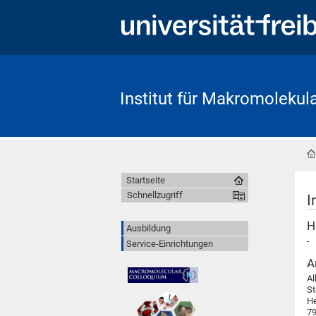
Institut für Makromoleku
Startseite
Schnellzugriff
I
H
Ausbildung
-
Service-Einrichtungen
A
Al
St
H
79