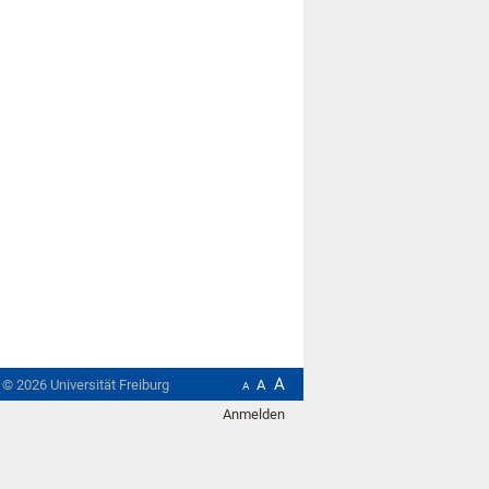
A
t ©
2026
Universität Freiburg
A
A
Anmelden